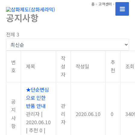
콘
홈
고객센터
공지사항
텐
Mai
공지사항
츠
Men
로
전체 3
건
너
뛰
작
기
번
추
제목
성
작성일
조회
호
천
자
★단순변심
으로 인한
공
반품 안내
관
지
관리자
|
리
2020.06.10
0
340
사
2020.06.10
자
항
|
추천 0
|