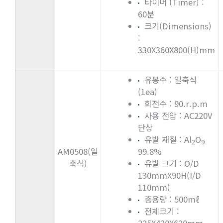
타이머 (Timer) :
60분
크기(Dimensions)
:
330X360X800(H)mm
유봉수 : 일축식
(1ea)
회전수 : 90.r.p.m
사용 전압 : AC220V
단상
유발 재질 : Al
O
2
9
AM0508(일
99.8%
축식)
유발 크기 : O/D
130mmX90H(I/D
110mm)
총용량 : 500mℓ
전체크기 :
225X420X620mm