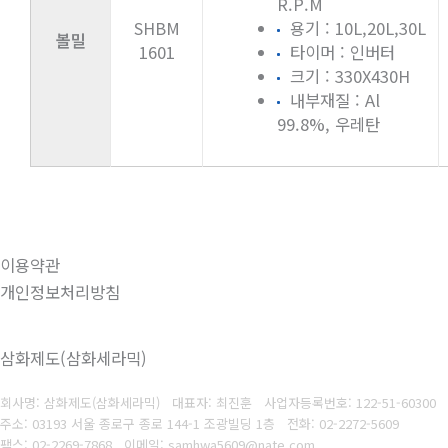
R.P.M
SHBM
용기 : 10L,20L,30L
볼밀
1601
타이머 : 인버터
크기 : 330X430H
내부재질 : Al
99.8%, 우레탄
이용약관
개인정보처리방침
삼화제도(삼화세라믹)
회사명: 삼화제도(삼화세라믹) 대표자: 최진훈
사업자등록번호:
122-51-60300
주소: 03193 서울 종로구 종로 144-1 조광빌딩 1층
전화: 02-2272-5609
팩스: 02-2269-7868
이메일: samhwa5609@nate.com