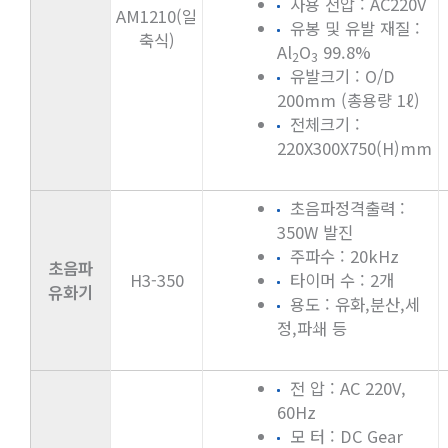
사용 전압 : AC220V
AM1210(일
유봉 및 유발 재질 :
축식)
Al
O
99.8%
2
3
유발크기 : O/D
200mm (총용량 1ℓ)
전체크기 :
220X300X750(H)mm
초음파정격출력 :
350W 발진
주파수 : 20kHz
초음파
H3-350
타이머 수 : 2개
유화기
용도 : 유화,분산,세
정,파쇄 등
전 압 : AC 220V,
60Hz
모 터 : DC Gear