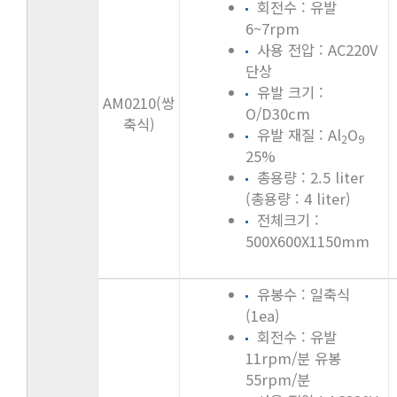
회전수 : 유발
6~7rpm
사용 전압 : AC220V
단상
유발 크기 :
AM0210(쌍
O/D30cm
축식)
유발 재질 : Al
O
2
9
25%
총용량 : 2.5 liter
(총용량 : 4 liter)
전체크기 :
500X600X1150mm
유봉수 : 일축식
(1ea)
회전수 : 유발
11rpm/분 유봉
55rpm/분