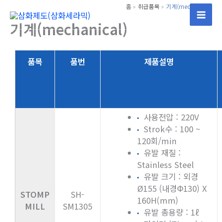
콘
홈
취급품목
기계(mechanical)
텐
Mai
기계(mechanical)
츠
Men
로
건
품목
품번
제품설명
너
뛰
기
사용전압 : 220V
Strok수 : 100 ~
120회/min
유발 재질 :
Stainless Steel
유발 크기 : 외경
Ø155 (내경Φ130) X
STOMP
SH-
160H(mm)
MILL
SM1305
유발 총용량 : 1ℓ