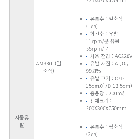
유봉수 : 일축식
(1ea)
회전수 : 유발
11rpm/분 유봉
55rpm/분
사용 전압 : AC220V
AM9801(일
유발 재질 : Al
O
2
9
축식)
99.8%
유발 크기 : O/D
15cmX(I/D 12.5cm)
총용량 : 200mℓ
전체크기 :
200X300X750mm
자동유
발
유봉수 : 쌍축식
(2ea)